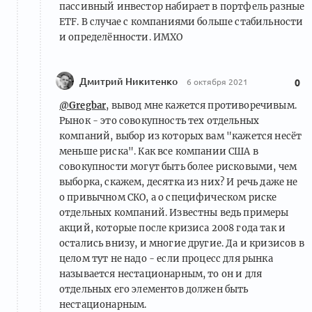
пассивный инвестор набирает в портфель разные
ETF. В случае с компаниями больше стабильности
и определённости. ИМХО
Дмитрий Никитенко
6 октября 2021
0
@Gregbar
, вывод мне кажется противоречивым.
Рынок - это совокупность тех отдельных
компаний, выбор из которых вам "кажется несёт
меньше риска". Как все компании США в
совокупности могут быть более рисковыми, чем
выборка, скажем, десятка из них? И речь даже не
о привычном СКО, а о специфическом риске
отдельных компаний. Известны ведь примеры
акций, которые после кризиса 2008 года так и
остались внизу, и многие другие. Да и кризисов в
целом тут не надо - если процесс для рынка
называется нестационарным, то он и для
отдельных его элементов должен быть
нестационарным.