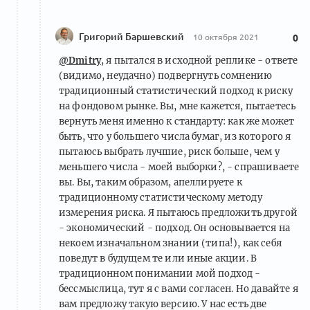
Григорий Баршевский
10 октября 2021
0
@Dmitry
, я пытался в исходной реплике - ответе
(видимо, неудачно) подвергнуть сомнению
традиционный статистический подход к риску
на фондовом рынке. Вы, мне кажется, пытаетесь
вернуть меня именно к стандарту: как же может
быть, что у большего числа бумаг, из которого я
пытаюсь выбрать лучшие, риск больше, чем у
меньшего числа - моей выборки?, - спрашиваете
вы. Вы, таким образом, апеллируете к
традиционному статистическому методу
измерения риска. Я пытаюсь предложить другой
- экономический - подход. Он основывается на
некоем изначальном знании (типа!), как себя
поведут в будущем те или иные акции. В
традиционном понимании мой подход -
бессмыслица, тут я с вами согласен. Но давайте я
вам предложу такую версию. У нас есть две