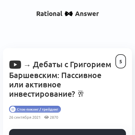
Rational
Answer
5
→
Дебаты с Григорием
Баршевским: Пассивное
или активное
инвестирование?
🥂
Сток-пикинг / трейдинг
26 сентября 2021
2870