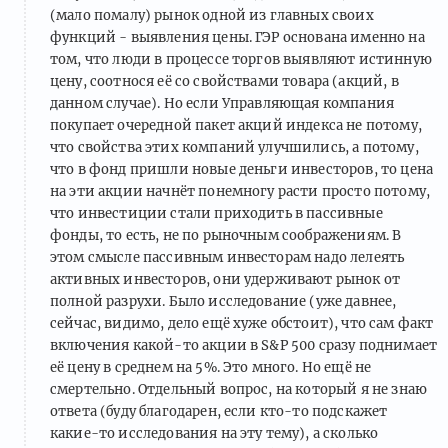
(мало помалу) рынок одной из главных своих
функций - выявления цены. ГЭР основана именно на
том, что люди в процессе торгов выявляют истинную
цену, соотнося её со свойствами товара (акций, в
данном случае). Но если Управляющая компания
покупает очередной пакет акций индекса не потому,
что свойства этих компаний улучшились, а потому,
что в фонд пришли новые деньги инвесторов, то цена
на эти акции начнёт понемногу расти просто потому,
что инвестиции стали приходить в пассивные
фонды, то есть, не по рыночным соображениям. В
этом смысле пассивным инвесторам надо лелеять
активных инвесторов, они удерживают рынок от
полной разрухи. Было исследование (уже давнее,
сейчас, видимо, дело ещё хуже обстоит), что сам факт
включения какой-то акции в S&P 500 сразу поднимает
её цену в среднем на 5%. Это много. Но ещё не
смертельно. Отдельный вопрос, на который я не знаю
ответа (буду благодарен, если кто-то подскажет
какие-то исследования на эту тему), а сколько