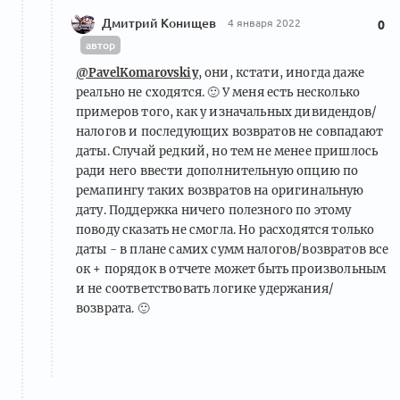
Дмитрий Конищев
4 января 2022
0
автор
@PavelKomarovskiy
, они, кстати, иногда даже
реально не сходятся.
🙂
У меня есть несколько
примеров того, как у изначальных дивидендов/
налогов и последующих возвратов не совпадают
даты. Случай редкий, но тем не менее пришлось
ради него ввести дополнительную опцию по
ремапингу таких возвратов на оригинальную
дату. Поддержка ничего полезного по этому
поводу сказать не смогла. Но расходятся только
даты - в плане самих сумм налогов/возвратов все
ок + порядок в отчете может быть произвольным
и не соответствовать логике удержания/
возврата.
🙂