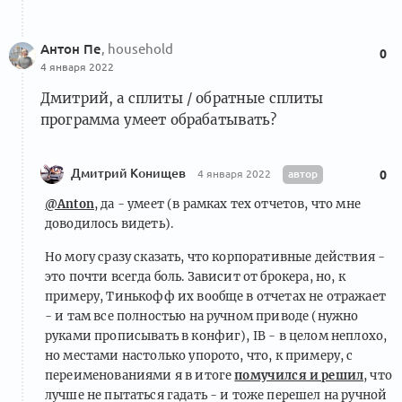
Антон Пе
, household
0
4 января 2022
Дмитрий, а сплиты / обратные сплиты
программа умеет обрабатывать?
Дмитрий Конищев
автор
4 января 2022
0
@Anton
, да - умеет (в рамках тех отчетов, что мне
доводилось видеть).
Но могу сразу сказать, что корпоративные действия -
это почти всегда боль. Зависит от брокера, но, к
примеру, Тинькофф их вообще в отчетах не отражает
- и там все полностью на ручном приводе (нужно
руками прописывать в конфиг), IB - в целом неплохо,
но местами настолько упорото, что, к примеру, с
переименованиями я в итоге
помучился и решил
, что
лучше не пытаться гадать - и тоже перешел на ручной