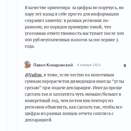
В качестве ориентира: за цифры не поручусь, но
пару лет назад я себе просто для информации
сохранил заметку: в разных регионах по-
разному, но порядок примерно такой, что
уголовная ответственность наступает после 900
000 руб неуплаченных налогов за последние 3
года.
Павел Комаровский
4 января 2022
0
@Vadim
, я тоже, если честно по копеечным
суммам перерасчетов дивидендов иногда "углы
срезаю" при подаче декларации. Иногда проще
сделать так и заплатить чуть меньше/больше в
конкретный год, чем потом инспектору из
регионов объяснить, как сделать так, чтобы все
цифры из разных концов отчета сошлись с
декларацией.