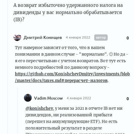
А возврат избыточно удержанного налога на
дивиденды у вас нормально обрабатывается
(IB)?
Дмитрий Конищев
автор
4 января 2022
0
Тут наверное зависит от того, что в вашем
понимании в данном случае - "нормально".
🙂
Но да -
я его пересчитываю с учетом возвратов. Вот тут есть
немного подробностей по данному вопросу -
https://github.com/KonishchevDmitry/investments/blob
/master/docs/taxes.md#перерасчет-налогов
.
Vadim Moscow
4 января 2022
0
@konishchev
, у меня за 2021 в отчете IB нет ни
дивидендов, ни реализованной прибыли
(перешел на аккумулирующие ETF). Но есть
положительный результат в разделе