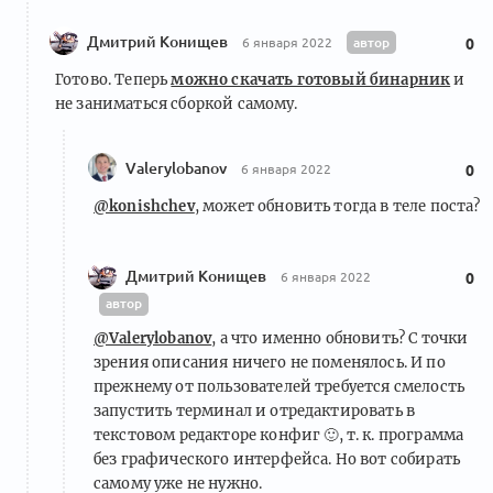
Дмитрий Конищев
автор
6 января 2022
0
Готово. Теперь
можно скачать готовый бинарник
и
не заниматься сборкой самому.
Valerylobanov
6 января 2022
0
@konishchev
, может обновить тогда в теле поста?
Дмитрий Конищев
6 января 2022
0
автор
@Valerylobanov
, а что именно обновить? С точки
зрения описания ничего не поменялось. И по
прежнему от пользователей требуется смелость
запустить терминал и отредактировать в
текстовом редакторе конфиг
🙂
, т. к. программа
без графического интерфейса. Но вот собирать
самому уже не нужно.