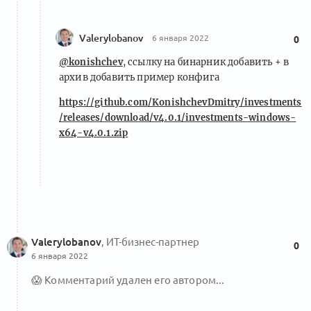
Valerylobanov
6 января 2022
0
@konishchev
, ссылку на бинарник добавить + в
архив добавить пример конфига
https://github.com/KonishchevDmitry/investments
/releases/download/v4.0.1/investments-windows-
x64-v4.0.1.zip
Valerylobanov
, ИТ-бизнес-партнер
0
6 января 2022
😱
Комментарий удален его автором...