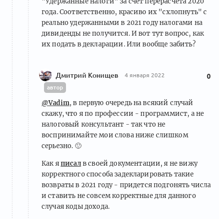
"Удержанные налоги" за счет перерасчета 2020
года. Соответственно, красиво их "схлопнуть" с
реально удержанными в 2021 году налогами на
дивиденды не получится. И вот тут вопрос, как
их подать в декларации. Или вообще забить?
Дмитрий Конищев
4 января 2022
0
автор
@Vadim
, в первую очередь на всякий случай
скажу, что я по профессии - программист, а не
налоговый консультант - так что не
воспринимайте мои слова ниже слишком
серьезно.
🙂
Как я
писал
в своей документации, я не вижу
корректного способа задекларировать такие
возвраты в 2021 году - придется подгонять числа
и ставить не совсем корректные для данного
случая коды дохода.