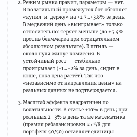
Режим рынка правит, параметры — нет.
В волатильный промежуток бот обгоняет
«купил-и-держу» на +1.7…+3.8% за день.
В медвежий день «выигрывает» только
относительно: теряет меньше (до +5.4%
против бенчмарка при отрицательном
абсолютном результате). В штиль —
около нуля минус комиссия. В
устойчивый рост — стабильно
проигрывает (−1…−2% за день, сидит в
кэше, пока цена растёт). Так что
«независимо от направления цены» на
реальных данных не подтверждается.
Масштаб эффекта квадратичен по
волатильности. В статье ±10% в день; при
реальных 2–3% в день та же математика
(премия ребалансировки ≈ σ²/8 для
портфеля 50/50) оставляет единицы