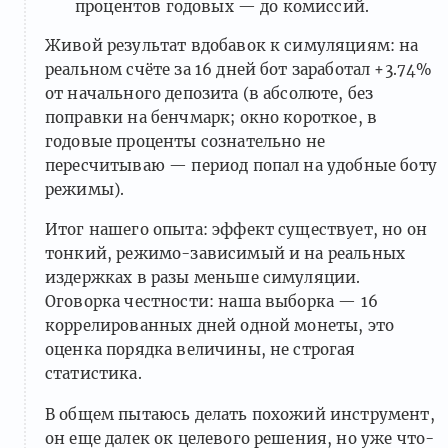
процентов годовых — до комиссий.
Живой результат вдобавок к симуляциям: на
реальном счёте за 16 дней бот заработал +3.74%
от начального депозита (в абсолюте, без
поправки на бенчмарк; окно короткое, в
годовые проценты сознательно не
пересчитываю — период попал на удобные боту
режимы).
Итог нашего опыта: эффект существует, но он
тонкий, режимо-зависимый и на реальных
издержках в разы меньше симуляции.
Оговорка честности: наша выборка — 16
коррелированных дней одной монеты, это
оценка порядка величины, не строгая
статистика.
В общем пытаюсь делать похожий инструмент,
он еще далек ок целевого решения, но уже что-