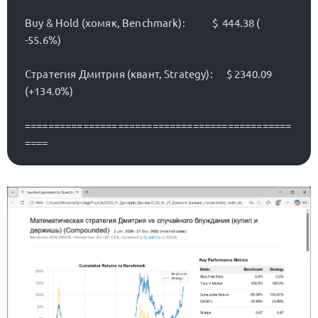
Buy & Hold (хомяк, Benchmark):            $  444.38 ( 
-55.6%)

Стратегия Дмитрия (квант, Strategy):      $ 2340.09 
(+134.0%)

==============================================