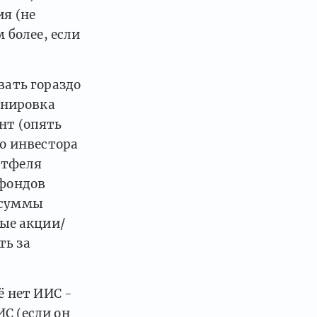
ия (не
 более, если
вать гораздо
ренировка
нт (опять
го инвестора
ртфеля
 фондов
 суммы
ые акции/
ть за
ё нет ИИС -
С (если он