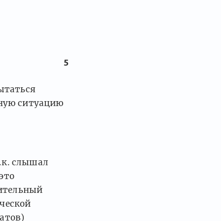
5
пытаться
тную ситуацию
.к. слышал
это
жительный
ической
татов)