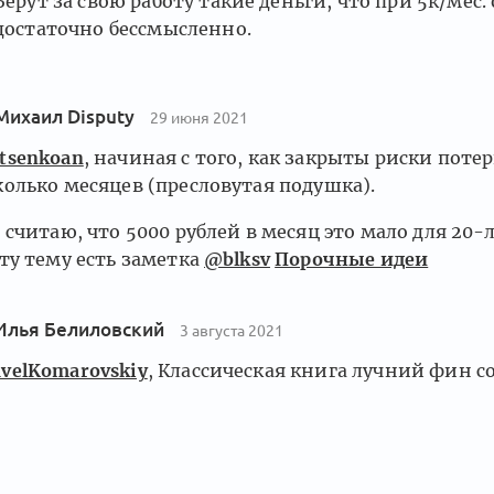
Берут за свою работу такие деньги, что при 5к/мес.
достаточно бессмысленно.
Михаил Disputy
29 июня 2021
tsenkoan
, начиная с того, как закрыты риски поте
колько месяцев (пресловутая подушка).
е считаю, что 5000 рублей в месяц это мало для 20-
эту тему есть заметка
@blksv
Порочные идеи
Илья Белиловский
3 августа 2021
velKomarovskiy
, Классическая книга лучний фин с