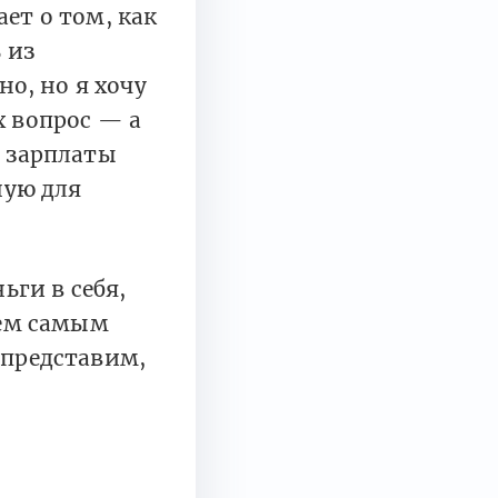
ет о том, как
 из
но, но я хочу
х вопрос — а
с зарплаты
ную для
ьги в себя,
тем самым
 представим,