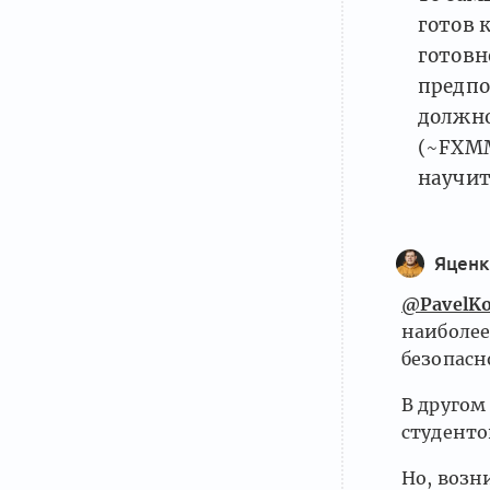
готов к
готовн
предпо
должно
(~FXMM
научит
Яценк
@PavelKo
наиболее
безопасн
В другом
студенто
Но, возн