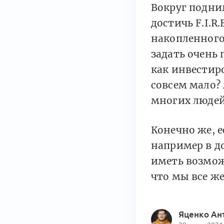
Вокруг подни
достичь F.I.R
накопленного 
задать очень
как инвестир
совсем мало? 
многих людей 
Конечно же, е
например в д
иметь возмож
что мы все ж
Яценко Ан