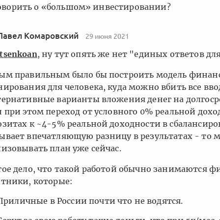
оворить о «большом» инвестировании?
Павел Комаровский
29 июня 2021
tsenkoan
, ну тут опять же нет "единых ответов для
ым правильным было бы построить модель финан
нирования для человека, куда можно вбить все вво
тернативные варианты вложения денег на долгоср
и при этом переход от условного 0% реальной дохо
озитах к ~4-5% реальной доходности в сбалансир
ывает впечатляющую разницу в результатах - то 
лизовывать план уже сейчас.
гое дело, что такой работой обычно занимаются 
етники, которые:
Приличные в России почти что не водятся.