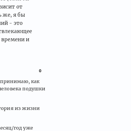
ависит от
 же, я бы
ий - это
отвлекающее
 времени и
0
 и принимаю, как
 человека подушки
стория из жизни
есяц/год уже