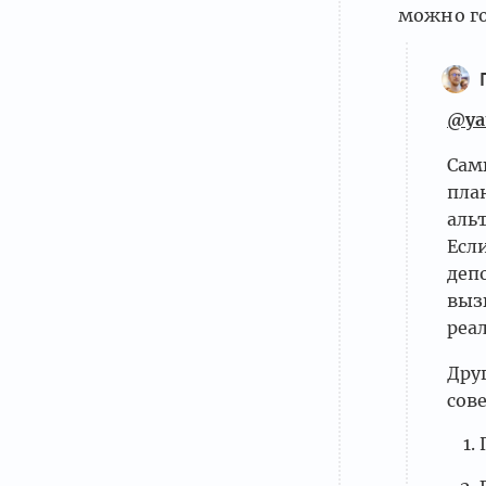
можно г
@ya
Сам
пла
аль
Есл
деп
выз
реа
Дру
сов