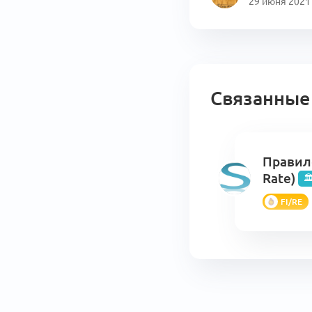
29 июня 2021
Связанные
Пpaвилo
Rate)

FI/RE