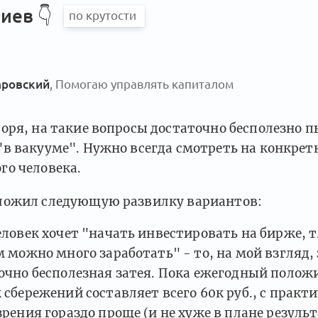
иев 👇
аровский
, Помогаю управлять капиталом
воря, на такие вопросы достаточно бесполезно 
"в вакууме". Нужно всегда смотреть на конкре
го человека.
ложил следующую развилку вариантов:
еловек хочет "начать инвестировать на бирже, т
м можно много заработать" - то, на мой взгляд, 
очно бесполезная затея. Пока ежегодный поло
 сбережений составляет всего 60к руб., с практ
зрения гораздо проще (и не хуже в плане резуль