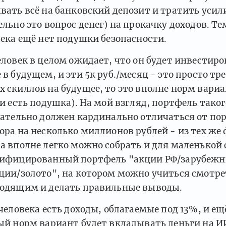
вать всё на банковский депозит и тратить усил
ельно это вопрос денег) на прокачку доходов. Тем
века ещё нет подушки безопасности.
еловек в целом ожидает, что он будет инвестиро
 в будущем, и эти 5к руб./месяц - это просто т
 скиллов на будущее, то это вполне норм вариа
ли есть подушка). На мой взгляд, портфель тако
зательно должен кардинально отличаться от по
ора на несколько миллионов рублей - из тех же
а вполне легко можно собрать и для маленькой
ифицированный портфель "акции РФ/зарубежн
ции/золото", на котором можно учиться смотре
одящим и делать правильные выводы.
 человека есть доходы, облагаемые под 13%, и ещ
ый норм вариант будет вкладывать деньги на ИИ