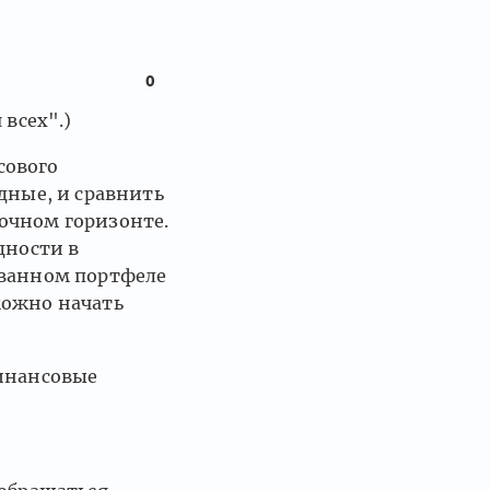
0
 всех".)
сового
дные, и сравнить
очном горизонте.
дности в
ованном портфеле
можно начать
финансовые