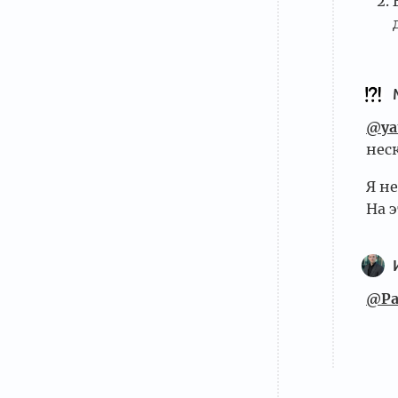
@ya
нес
Я н
На 
@Pa