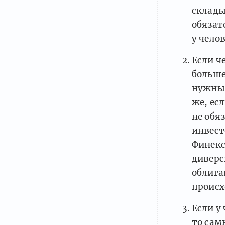
склады
обязат
у чело
Если ч
больше
нужных
же, ес
не обя
инвест
Финекс
диверс
облига
происх
Если у
то сам