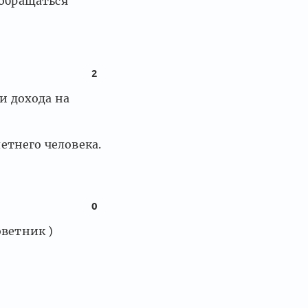
 обращаться
2
ри дохода на
летнего человека.
0
оветник )