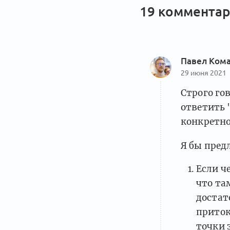
19 комментар
Павел Ком
29 июня 2021
Строго го
ответить 
конкретно
Я бы пред
Если ч
что та
достат
приток
точки 