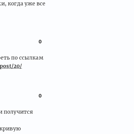
и, когда уже все
0
реть по ссылкам
/post/20/
0
и получится
о кривую