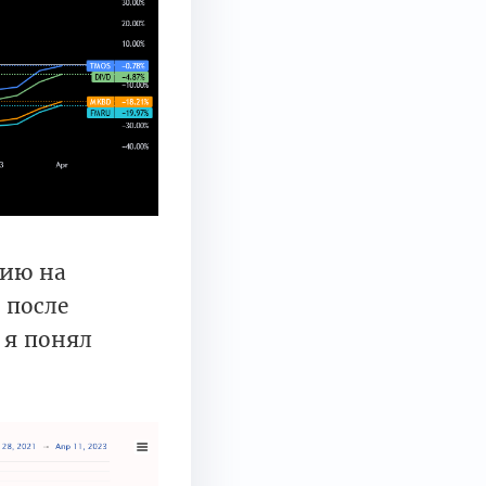
нию на
 после
 я понял