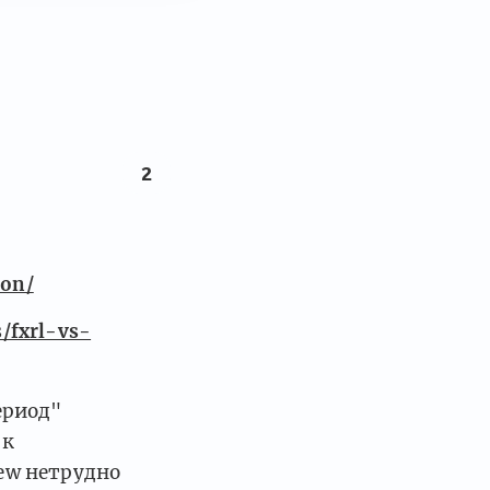
2
ion/
s/fxrl-vs-
ериод"
 к
ew нетрудно