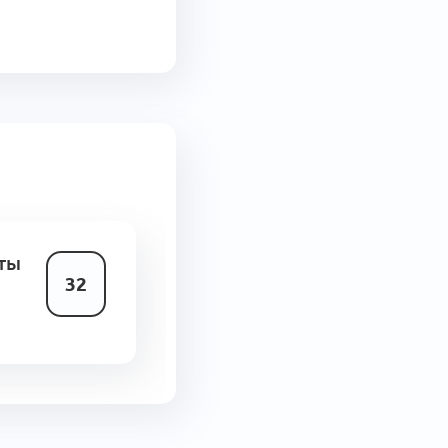
нты
32