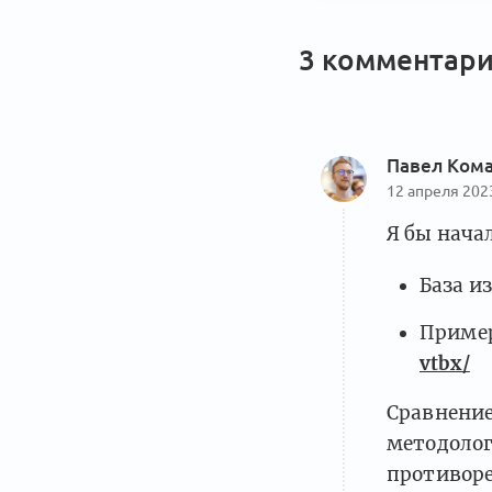
3 комментари
Павел Ком
12 апреля 202
Я бы нача
База и
Пример
vtbx/
Сравнение
методолог
противоре