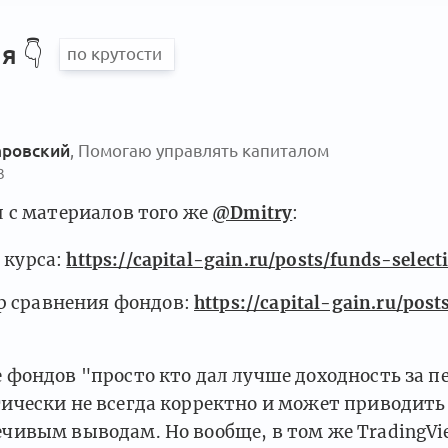
я 👇
аровский
, Помогаю управлять капиталом
3
л с материалов того же
@Dmitry
:
з курса:
https://capital-gain.ru/posts/funds-select
 сравнения фондов:
https://capital-gain.ru/post
 фондов "просто кто дал лучше доходность за п
ически не всегда корректно и может приводить
чивым выводам. Но вообще, в том же TradingVi