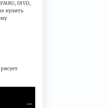
 FMRU, DIVD,
ше купить
ому
. рисует