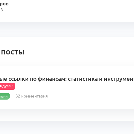
еров
23
 посты
ые ссылки по финансам: статистика и инструме
ендуем!
32 комментария
иции