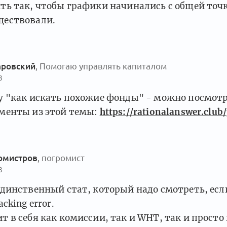
ть так, чтобы графики начинались с общей точк
ществовали.
аровский
, Помогаю управлять капиталом
3
у "как искать похожие фонды" - можно посмот
менты из этой темы:
https://rationalanswer.club
рмистров
, погромист
3
единственный стат, который надо смотреть, есл
acking error.
т в себя как комиссии, так и WHT, так и прост