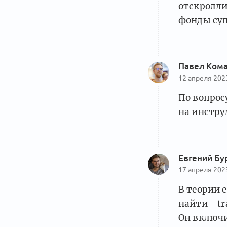
отскролли
фонды су
Павел Ком
12 апреля 202
По вопрос
на инстру
Евгений Бу
17 апреля 202
В теории 
найти - tr
Он включи