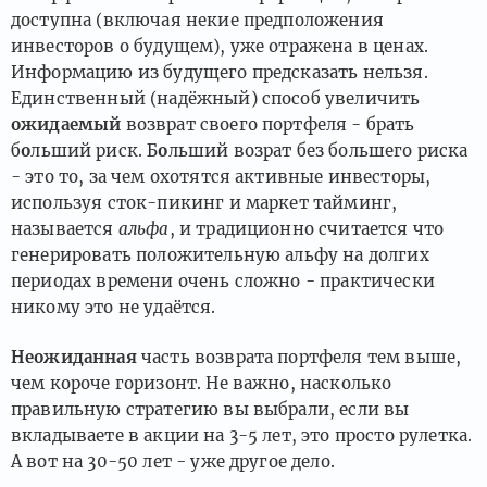
доступна (включая некие предположения
инвесторов о будущем), уже отражена в ценах.
Информацию из будущего предсказать нельзя.
Единственный (надёжный) способ увеличить
ожидаемый
возврат своего портфеля - брать
б
о
льший риск. Б
о
льший возрат без большего риска
- это то, за чем охотятся активные инвесторы,
используя сток-пикинг и маркет тайминг,
называется
альфа
, и традиционно считается что
генерировать положительную альфу на долгих
периодах времени очень сложно - практически
никому это не удаётся.
Неожиданная
часть возврата портфеля тем выше,
чем короче горизонт. Не важно, насколько
правильную стратегию вы выбрали, если вы
вкладываете в акции на 3-5 лет, это просто рулетка.
А вот на 30-50 лет - уже другое дело.