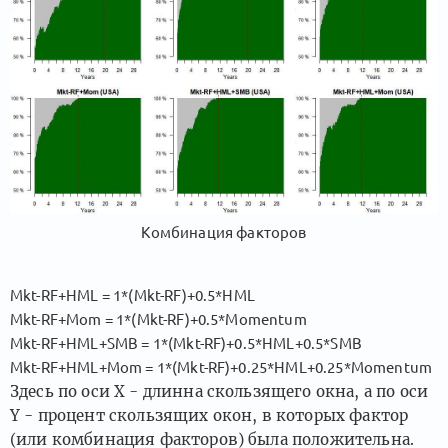
Комбинация факторов
Mkt-RF+HML = 1*(Mkt-RF)+0.5*HML
Mkt-RF+Mom = 1*(Mkt-RF)+0.5*Momentum
Mkt-RF+HML+SMB = 1*(Mkt-RF)+0.5*HML+0.5*SMB
Mkt-RF+HML+Mom = 1*(Mkt-RF)+0.25*HML+0.25*Momentum
Здесь по оси Х - длинна скользящего окна, а по оси
Y - процент скользящих окон, в которых фактор
(или комбинация факторов) была положительна.