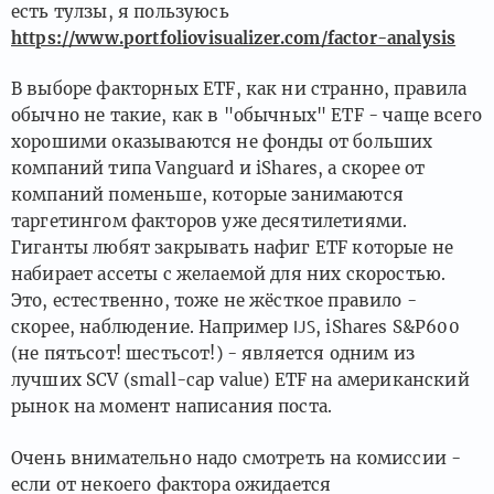
есть тулзы, я пользуюсь
https://www.portfoliovisualizer.com/factor-analysis
В выборе факторных ETF, как ни странно, правила
обычно не такие, как в "обычных" ETF - чаще всего
хорошими оказываются не фонды от больших
компаний типа Vanguard и iShares, а скорее от
компаний поменьше, которые занимаются
таргетингом факторов уже десятилетиями.
Гиганты любят закрывать нафиг ETF которые не
набирает ассеты с желаемой для них скоростью.
Это, естественно, тоже не жёсткое правило -
скорее, наблюдение. Например
, iShares S&P600
IJS
(не пятьсот! шестьсот!) - является одним из
лучших SCV (small-cap value) ETF на американский
рынок на момент написания поста.
Очень внимательно надо смотреть на комиссии -
если от некоего фактора ожидается