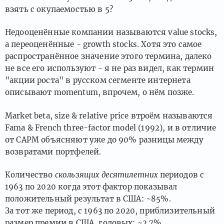
взять с окупаемостью в 5?
Недооценённые компании называются value stocks,
а переоценённые - growth stocks. Хотя это самое
распространённое значение этого термина, далеко
не все его используют - я не раз видел, как термин
"акции роста" в русском сегменте интернета
описывают momentum, впрочем, о нём позже.
Market beta, size & relative price втроём называются
Fama & French three-factor model (1992), и в отличие
от CAPM объясняют уже до 90% разницы между
возвратами портфелей.
Количество
скользящих десятилетних
периодов с
1963 по 2020 когда этот фактор показывал
положительный результат в США: ~85%.
За тот же период, с 1963 по 2020, приблизительный
размер премии в США, годовых: ~2.7%.