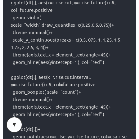
ggplot(dt[,], aes(x=r.rise.cut, y=r.rise.future))+ #, 
col=future.positive

  geom_violin( 
scale="width",draw_quantiles=c(0.25,0.5,0.75))+

  theme_minimal()+

  scale_y_continuous(breaks = c(0.5, 075, 1, 1.25, 1.5, 
1.75, 2, 2.5, 3, 4))+

  theme(axis.text.x = element_text(angle=45))+

  geom_hline( aes(yintercept=1 ), col="red" )

ggplot(dt[,], aes(x=r.rise.cut.interval, 
y=r.rise.future))+ #, col=future.positive

  geom_boxplot( scale="count")+

  theme_minimal()+

  theme(axis.text.x = element_text(angle=45))+

  geom_hline( aes(yintercept=1 ), col="red" )

ggplot(dt[,])+

  geom_point(aes(x=r.rise, y=r.rise.future, col=usa.rise 