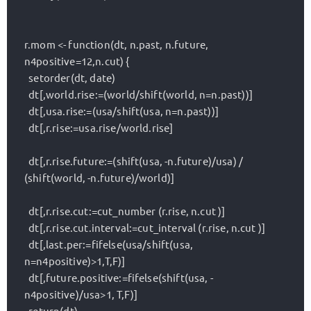
r.mom <- function(dt, n.past, n.future, 
n4positive=12,n.cut) {

  setorder(dt, date)

  dt[,world.rise:=(world/shift(world, n=n.past))]

  dt[,usa.rise:=(usa/shift(usa, n=n.past))]

  dt[,r.rise:=usa.rise/world.rise]

  dt[,r.rise.future:=(shift(usa, -n.future)/usa) / 
(shift(world, -n.future)/world)]

  dt[,r.rise.cut:=cut_number (r.rise, n.cut )]

  dt[,r.rise.cut.interval:=cut_interval (r.rise, n.cut )]

  dt[,last.per:=fifelse(usa/shift(usa, 
n=n4positive)>1,T,F)]

  dt[,future.positive:=fifelse(shift(usa, -
n4positive)/usa>1, T,F)]
