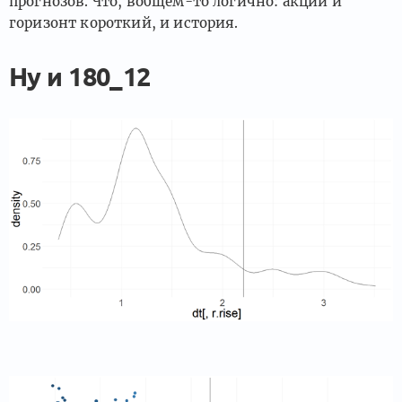
прогнозов. Что, вобщем-то логично: акции и
горизонт короткий, и история.
Ну и 180_12