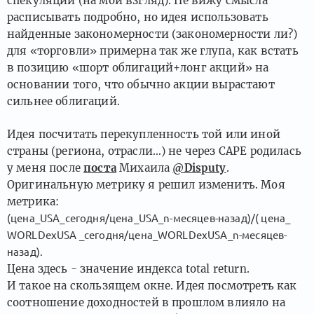
спекуляций (на мой взгляд). Не вижу смысла
расписывать подробно, но идея использовать
найденные закономерности (закономерности ли?)
для «торговли» примерна так же глупа, как встать
в позицию «шорт облигаций+лонг акций» на
основании того, что обычно акции вырастают
сильнее облигаций.
Идея посчитать перекупленность той или иной
страны (региона, отрасли…) не через CAPE родилась
у меня после
поста
Михаила
@Disputy
.
Оригинальную метрику я решил изменить. Моя
метрика:
(цена_USA_сегодня/цена_USA_n-месяцев-назад)/( цена_
WORLDexUSA _сегодня/цена_WORLDexUSA_n-месяцев-
назад).
Цена здесь - значение индекса total return.
И такое на скользящем окне. Идея посмотреть как
соотношение доходностей в прошлом влияло на