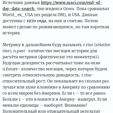
Источник данных
https://www.msci.com/end-of-
day-data-search
, тип индекса Gross. Пока сравнивал
World_ex_USA (из раздела DM), и USA. Данные
доступны с
1970 года
, на них и считаю. Потом
может сделаю по развивающимся, но там короткая
история.
Метрику в дальнейшем буду называть r.rise (relative
rise). n.past- количество месяцев истории для
расчёта метрики (фактически это моментум)).
Будущая доходность рассчитывал тоже на окне
n.future- количество месяцев, через которое будем
смотреть относительную доходность. r.rise-
относительный рост. Он показывает во сколько раз
лучше или хуже вложение в Америку по сравнению
со всем миром без Америки. Если 1 – то все равно.
Больше 1 – кто вложился в Амерку- выиграл. Если
меньше единицы – наоборот. Внимание!
Положительный или отрицательный результат