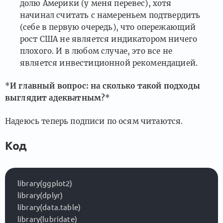
долю Америки (у меня перевес), хотя
начинал считать с намереньем подтвердить
(себе в первую очередь), что опережающий
рост США не является индикатором ничего
плохого. И в любом случае, это все не
является инвестиционной рекомендацией.
*
И главный вопрос: на сколько такой подходы
выглядит адекватным?
*
Надеюсь теперь подписи по осям читаются.
Код
library(ggplot2)

library(dplyr)

library(data.table)

library(lubridate)
