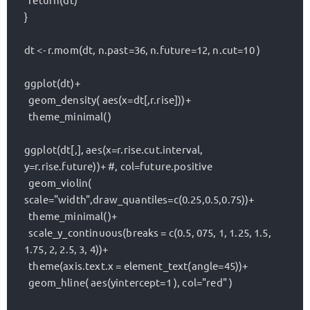
  return(dt)

}

dt <- r.mom(dt, n.past=36, n.future=12, n.cut=10 )

ggplot(dt)+

  geom_density( aes(x=dt[,r.rise]))+

  theme_minimal()

ggplot(dt[,], aes(x=r.rise.cut.interval, 
y=r.rise.future))+ #, col=future.positive

  geom_violin( 
scale="width",draw_quantiles=c(0.25,0.5,0.75))+

  theme_minimal()+

  scale_y_continuous(breaks = c(0.5, 075, 1, 1.25, 1.5, 
1.75, 2, 2.5, 3, 4))+

  theme(axis.text.x = element_text(angle=45))+

  geom_hline( aes(yintercept=1 ), col="red" )
