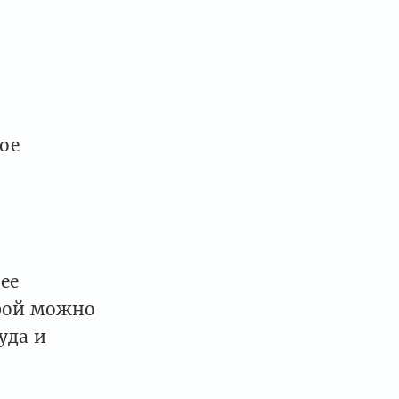
ное
ее
орой можно
куда и