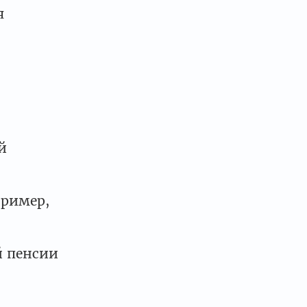
я
й
пример,
й пенсии