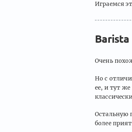
Играемся э
Barista
Очень похож
Но с отлич
ее, и тут ж
классически
Остальную 
более прият