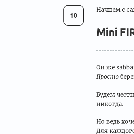
Начнем с са
10
Mini FI
Он же sabbat
Просто
бере
Будем честн
никогда.
Но ведь хо
Для каждого