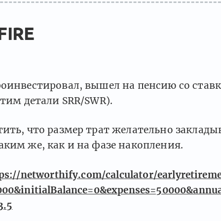
 FIRE
роинвестировал, вышел на пенсию со став
стим детали SRR/SWR).
ить, что размер трат желательно заклады
ким же, как и на фазе накопления.
ps://networthify.com/calculator/earlyretirem
00&initialBalance=0&expenses=50000&annu
3.5