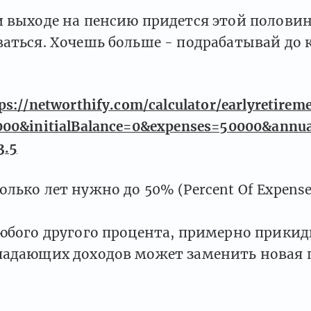
и выходе на пенсию придется этой полови
аться. Хочешь больше - подрабатывай до 
ps://networthify.com/calculator/earlyretirem
00&initialBalance=0&expenses=50000&annu
3.5
лько лет нужно до 50% (Percent Of Expense
любого другого процента, примерно прики
падающих доходов может заменить новая 