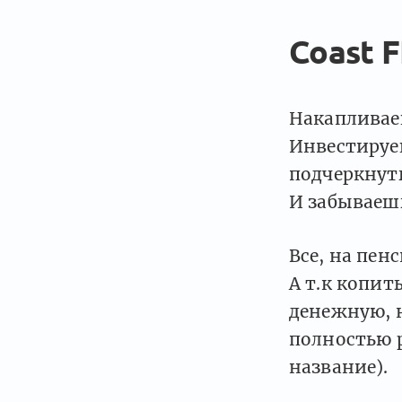
Coast F
Накапливае
Инвестируеш
подчеркнуть
И забываешь
Все, на пен
А т.к копит
денежную, 
полностью ра
название).