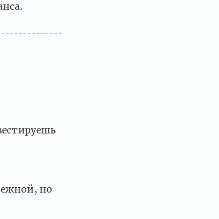
нса.
вестируешь
нежной, но