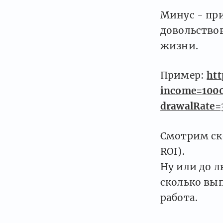
Минус - пр
довольствов
жизни.
Пример:
htt
income=1000
drawalRate=
Смотрим ско
ROI).
Ну или до 
сколько вы
работа.