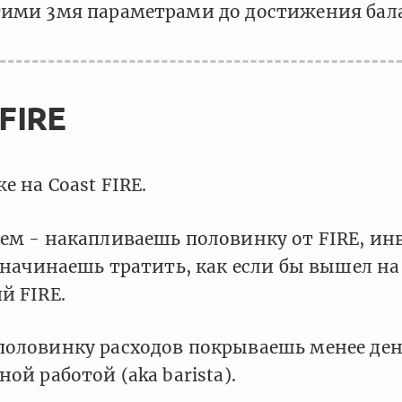
тими 3мя параметрами до достижения бала
 FIRE
е на Coast FIRE.
ием - накапливаешь половинку от FIRE, ин
е начинаешь тратить, как если бы вышел на
й FIRE.
половинку расходов покрываешь менее де
ной работой (aka barista).