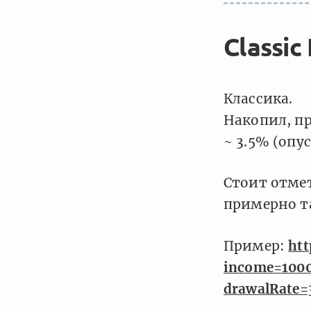
Classic
Классика.
Накопил, п
~ 3.5% (опу
Стоит отмет
примерно та
Пример:
htt
income=1000
drawalRate=