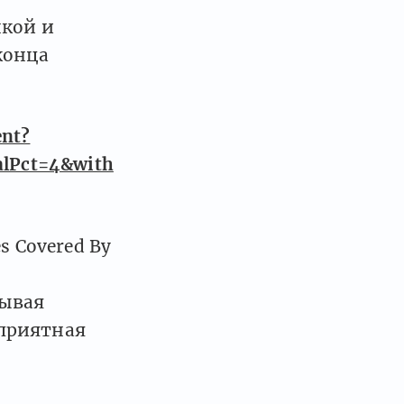
нкой и
конца
ent?
alPct=4&with
s Covered By
дывая
приятная