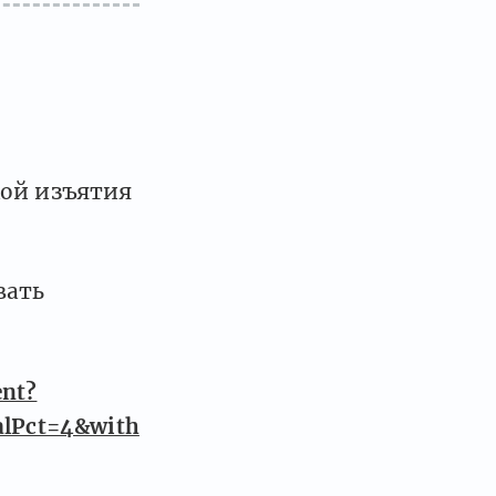
кой изъятия
вать
ent?
alPct=4&with