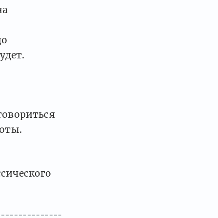
на
до
удет.
оговориться
боты.
ссического