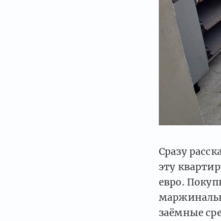
Cразу расс
эту квартир
евро. Покуп
маржинальн
заёмные сре