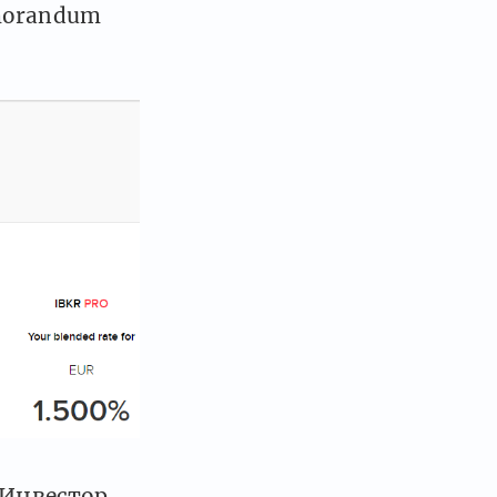
morandum
 Инвестор