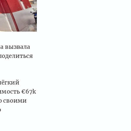
на вызвалa
поделиться
лёгкий
оимость €67k
ю своими
о