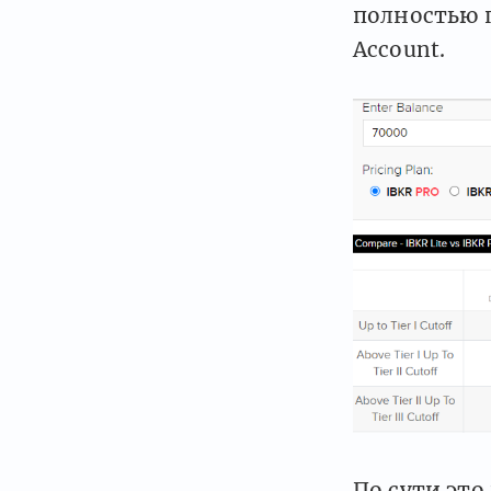
полностью 
Account.
По сути это