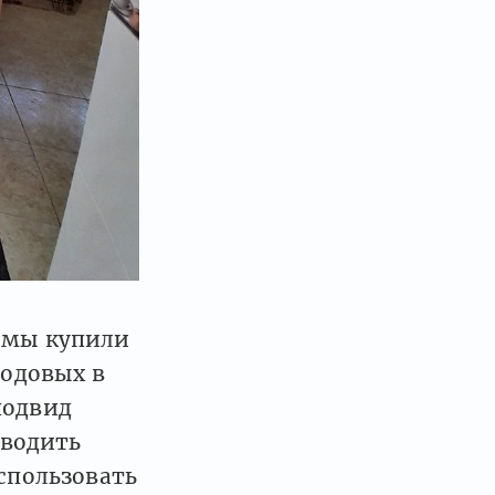
: мы купили
годовых в
подвид
ыводить
использовать