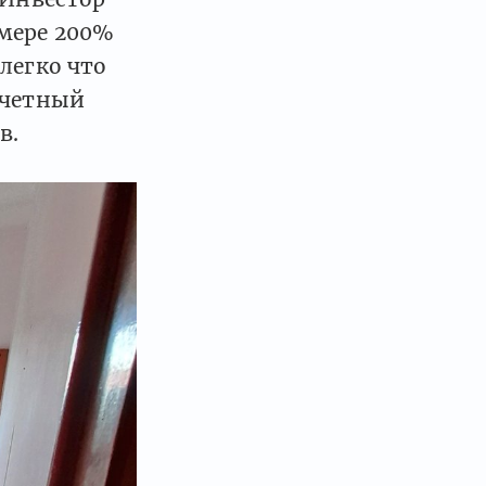
мере 200%
легко что
счетный
в.