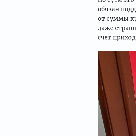
обязан под
от суммы кр
даже страшн
счет приход