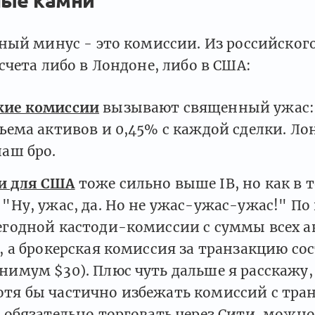
ный минус - это комиссии. Из российског
чета либо в Лондоне, либо в США:
кие комиссии
вызывают священный ужас: 
бъема активов и 0,45% с каждой сделки. Ло
наш бро.
и для США
тоже сильно выше IB, но как в 
 "Ну, ужас, да. Но не ужас-ужас-ужас!" По
егодной кастоди-комиссии с суммы всех 
т, а брокерская комиссия за транзакцию со
нимум $30). Плюс чуть дальше я расскажу,
тя бы частично избежать комиссий с тра
е обязательно торговать через Сити, можно