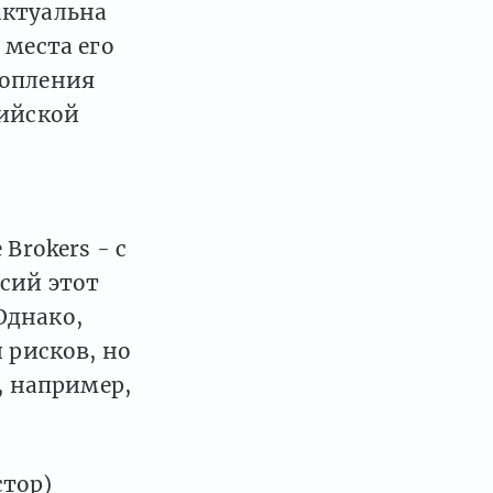
актуальна
 места его
копления
сийской
Brokers - с
сий этот
Однако,
 рисков, но
, например,
стор)