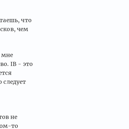
таешь, что
сков, чем
 мне
о. IB - это
ется
о следует
тов не
ком-то