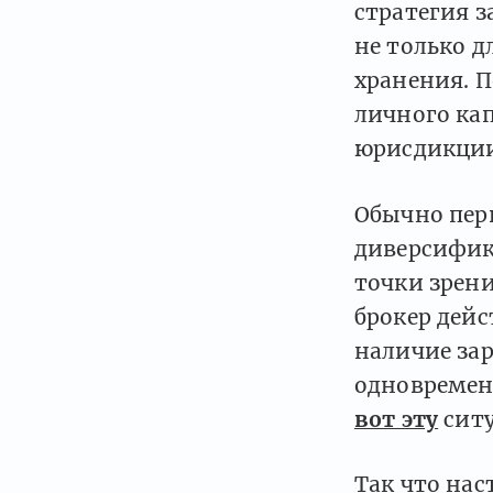
стратегия 
не только д
хранения. 
личного кап
юрисдикции
Обычно пер
диверсифика
точки зрени
брокер дей
наличие зар
одновременн
вот эту
ситу
Так что на