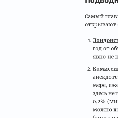
Самый глав
открывают с
Лондонс
год от о
явно не 
Комисси
анекдоте
мере, еж
здесь не
0,2% (ми
можно хо
(хинт: н