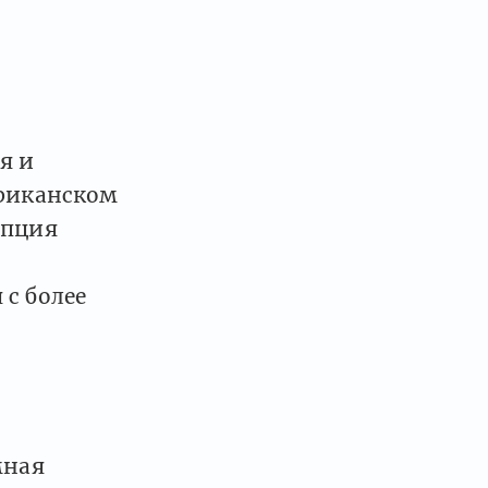
я и
ериканском
Опция
 с более
мная