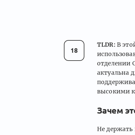
TLDR:
В это
18
использован
отделении С
актуальна д
поддерживат
высокими ко
Зачем эт
Не держать 