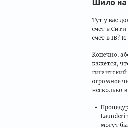
Шило на
Тут у вас д
счет в Сити
счет в IB? 
Конечно, а
кажется, чт
гигантский
огромное чи
несколько 
Процедур
Launderi
могут бы