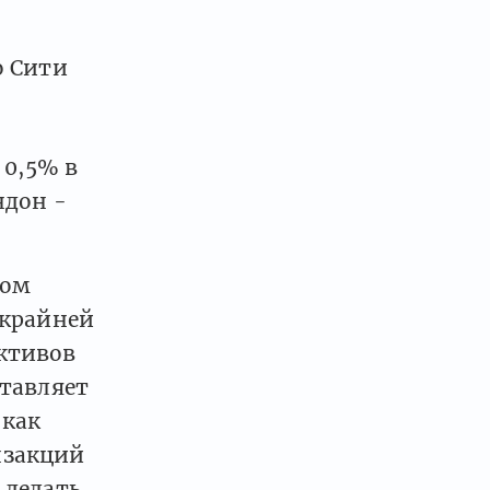
о Сити
0,5% в
ндон -
том
 крайней
активов
ставляет
 как
нзакций
 делать