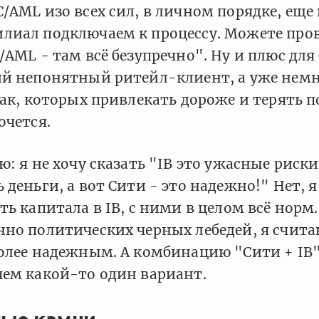
/AML изо всех сил, в личном порядке, еще
лиал подключаем к процессу. Можете про
/AML - там всё безупречно". Ну и плюс для
ий непонятный ритейл-клиент, а уже нем
вак, которых привлекать дороже и терять 
очется.
ю: я не хочу сказать "IB это ужасные риски
 деньги, а вот Сити - это надежно!" Нет,
ть капитала в IB, с ними в целом всё норм.
но политических черных лебедей, я счита
олее надежным. А комбинацию "Сити + IB"
чем какой-то один вариант.
ые камни