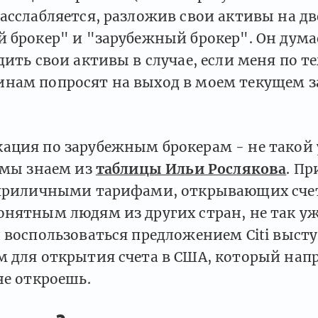
асслабляется, разложив свои активы на дв
 брокер" и "зарубежный брокер". Он думае
дить свои активы в случае, если меня по т
нам попросят на выход в моем текущем 
ация по зарубежным брокерам - не такой 
 мы знаем из
таблицы Ильи Рослякова
. П
 приличными тарифами, открывающих сче
нятным людям из других стран, не так уж
л воспользоваться предложением Citi выс
м для открытия счета в США, который на
не откроешь.