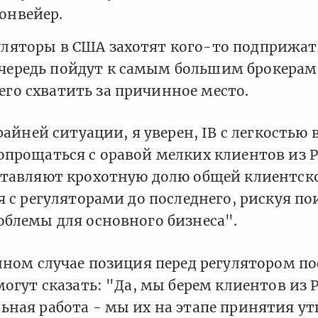
онвейер.
уляторы в США захотят кого-то подприжать
чередь пойдут к самым большим брокерам,
его схватить за причинное место.
крайней ситуации, я уверен, IB с легкостью
прощаться с оравой мелких клиентов из Р
ставляют крохотную долю общей клиентско
я с регуляторами до последнего, рискуя п
облемы для основного бизнеса".
нном случае позиция перед регулятором по
могут сказать: "Да, мы берем клиентов из Р
ьная работа - мы их на этапе принятия у