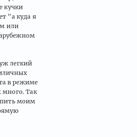
е кучки
т "а куда я
ем или
зарубежном
уж легкий
риличных
та в режиме
 много. Так
тупить моим
прямую