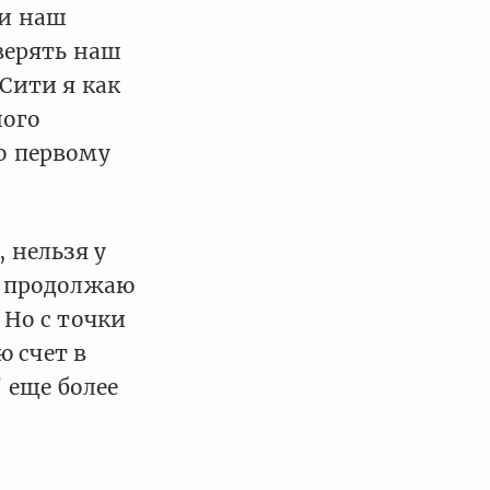
 и наш
верять наш
 Сити я как
ного
по первому
, нельзя у
 я продолжаю
 Но с точки
ю счет в
 еще более