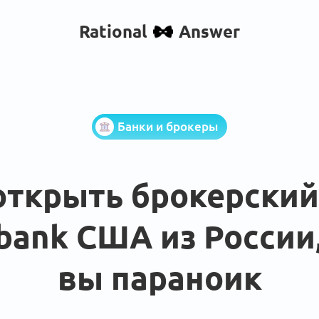
Rational
Answer
Банки и брокеры
открыть брокерский
ibank США из России
вы параноик