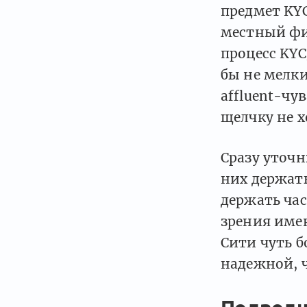
предмет KYC
местный фи
процесс KYC
бы не мелк
affluent-чу
щелчку не х
Сразу уточн
них держать
держать час
зрения имен
Сити чуть б
надежной, 
Подводн