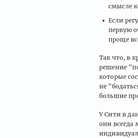
смысле к
Если рег
первую о
проще вс
Так что, в 
решение "по
которые со
не "бодатьс
большие пр
У Сити в да
они всегда 
индивидуал