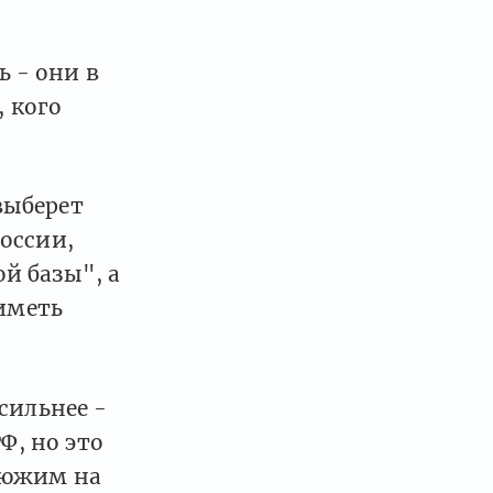
 - они в
 кого
 выберет
оссии,
й базы", а
оиметь
сильнее -
Ф, но это
тюжим на