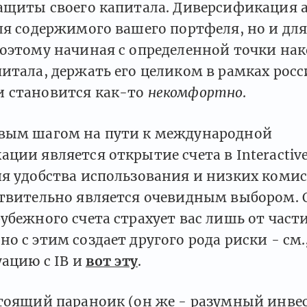
защиты своего капитала. Диверсификация 
ля содержимого вашего портфеля, но и для
Поэтому начиная с определенной точки на
итала, держать его целиком в рамках рос
 становится как-то
некомфортно
.
вым шагом на пути к международной
ции является открытие счета в Interactive 
я удобства использования и низких комис
ствительно является очевидным выбором. 
убежного счета страхует вас лишь от части
о с этим создает другого рода риски - см.
ацию с IB и
вот эту
.
стоящий параноик (он же - разумный инве