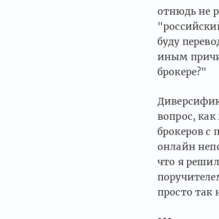
отнюдь не р
"российский
буду перево
иным причи
брокере?"
Диверсифик
вопрос, как
брокеров с
онлайн непо
что я реши
поручителе
просто так 