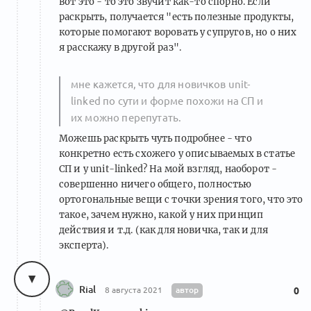
вот это - то это звучит как-то спорно. Если
раскрыть, получается "есть полезные продукты,
которые помогают воровать у супругов, но о них
я расскажу в другой раз".
мне кажется, что для новичков unit-
linked по сути и форме похожи на СП и
их можно перепутать.
Можешь раскрыть чуть подробнее - что
конкретно есть схожего у описываемых в статье
СП и у unit-linked? На мой взгляд, наоборот -
совершенно ничего общего, полностью
ортогональные вещи с точки зрения того, что это
такое, зачем нужно, какой у них принцип
действия и т.д. (как для новичка, так и для
эксперта).
Rial
автор
8 августа 2021
0