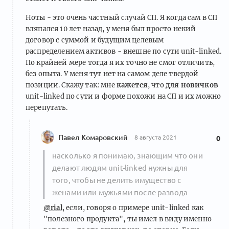
Ноты - это очень частный случай СП. Я когда сам в СП
вляпался 10 лет назад, у меня был просто некий
договор с суммой и будущим целевым
распределением активов - внешне по сути unit-linked.
По крайней мере тогда я их точно не смог отличить,
без опыта. У меня тут нет на самом деле твердой
позиции. Скажу так: мне
кажется
, что
для новичков
unit-linked по сути и форме похожи на СП и их можно
перепутать.
Павел Комаровский
8 августа 2021
0
насколько я понимаю, знающим что они
делают людям unit-linked нужны для
того, чтобы не делить имущество с
женами или мужьями после развода
@rial
, если, говоря о примере unit-linked как
"полезного продукта", ты имел в виду именно