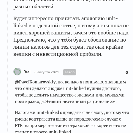
разных областей.
Будет интересно прочитать апологию unit-
linked в отдельной статье, потому что я пока не
видел хорошей защиты, зачем это вообще надо.
Предполагаю, что у тебя будет обоснование по
линии налогов для тех стран, где они крайне
велики с инвестиционной прибыли.
Rial
автор
8 августа 2021
0
@PavelKomarovskiy
, насколько я понимаю, знающим
что они делают людям unit-linked нужны для того,
чтобы не делить имущество с женами или мужьями
после развода. Этакий неэтичный рационализм.
Налогами unit-linked оправдать я не смогу, потому что
риски контрагента выше на порядок чем в случае с
ETF, например: не станет страховой - скорее всего не
станет и твоего unit-linked.